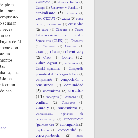
Callinicos
(3)
Cámara De la
(1)
e pie ni
Camps
(1)
Canavese y Fornillo
(1)
lo tienen:
capitalismo
(5)
carencia
(1)
scompuesto
caso CECUT
(2)
causa
(3)
causa
o señalar
causalidad
de sí
(1)
causa sui
(1)
as veces
(2)
caute
(1)
Cêccaldi
(1)
Centro
n modo
Latinoamericano de Estudios
 hagan de él
Spinozistas (CLES)
(1)
Cerdeiras
(1)
Ceronetti
(1)
Cézanne
(1)
ompone con
Chauí
(3)
Cherniavsky
Chaui
(1)
nte un
Cohen
(12)
(2)
Choat
(1)
mientos
Cohen Agrest
(2)
coloquios
(1)
tas-
Comité spinozista
(1)
Compendio
aballo, una
gramatical de la lengua hebrea
(1)
d
de un
composición o
composición
(1)
ez forman
comunidad
consistencia
(2)
conatus
 de ese
(5)
comunismo
(2)
(14)
conceptos
(1)
concordia
(1)
conflicto
(2)
Congresos
(1)
Connelly
(4)
conocimiento
(2)
conocimiento (géneros de
conocimiento
conocimiento)
(1)
(géneros de)
(3)
contingencia
(2)
poso
,
corporalidad
(2)
Copleston
(1)
correspondencia
(2)
cosas