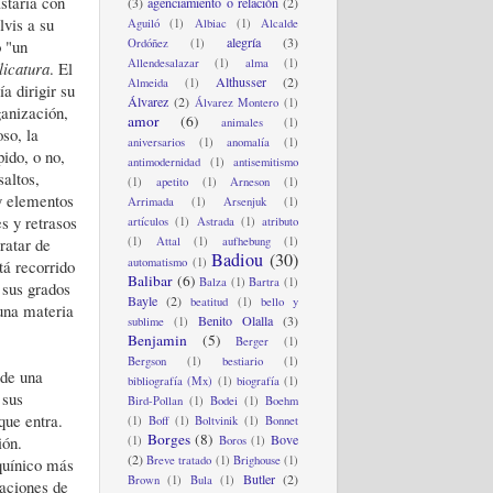
staría con
(3)
agenciamiento o relación
(2)
lvis a su
Aguiló
(1)
Albiac
(1)
Alcalde
alegría
(3)
o "un
Ordóñez
(1)
Allendesalazar
(1)
alma
(1)
licatura
. El
Althusser
(2)
Almeida
(1)
a dirigir su
Álvarez
(2)
Álvarez Montero
(1)
ganización,
amor
(6)
animales
(1)
oso, la
aniversarios
(1)
anomalía
(1)
pido, o no,
antimodernidad
(1)
antisemitismo
saltos,
(1)
apetito
(1)
Arneson
(1)
ay elementos
Arrimada
(1)
Arsenjuk
(1)
s y retrasos
artículos
(1)
Astrada
(1)
atributo
ratar de
(1)
Attal
(1)
aufhebung
(1)
Badiou
(30)
automatismo
(1)
tá recorrido
Balibar
(6)
Balza
(1)
Bartra
(1)
 sus grados
Bayle
(2)
beatitud
(1)
bello y
 una materia
Benito Olalla
(3)
sublime
(1)
Benjamin
(5)
Berger
(1)
Bergson
(1)
bestiario
(1)
 de una
bibliografía (Mx)
(1)
biografía
(1)
 sus
Bird-Pollan
(1)
Bodei
(1)
Boehm
que entra.
(1)
Boff
(1)
Boltvinik
(1)
Bonnet
Borges
(8)
Bove
ión.
(1)
Boros
(1)
(2)
Breve tratado
(1)
Brighouse
(1)
quínico más
Butler
(2)
Brown
(1)
Bula
(1)
aciones de