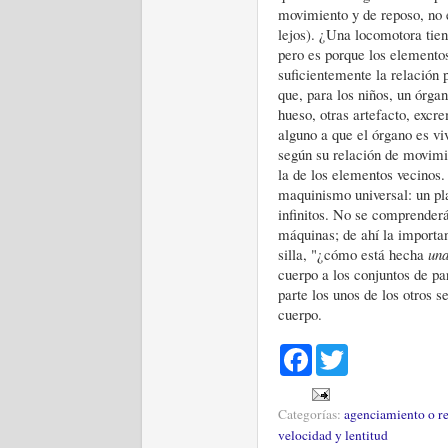
movimiento y de reposo, no e
lejos). ¿Una locomotora tien
pero es porque los elementos
suficientemente la relación 
que, para los niños, un órgan
hueso, otras artefacto, excr
alguno a que el órgano es vi
según su relación de movimi
la de los elementos vecino
maquinismo universal: un pl
infinitos. No se comprenderá
máquinas; de ahí la importan
silla, "¿cómo está hecha
un
cuerpo a los conjuntos de par
parte los unos de los otros 
cuerpo.
F
T
a
w
c
i
e
t
Categorías:
agenciamiento o r
b
t
o
e
velocidad y lentitud