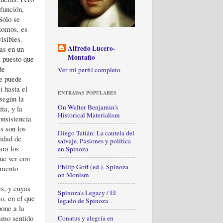
función,
Sólo se
átomos, es
isibles.
Alfredo Lucero-
das en un
Montaño
 puesto que
de
Ver mi perfil completo
ue puede
í hasta el
ENTRADAS POPULARES
 según la
On Walter Benjamin's
ta, y la
Historical Materialism
onsistencia
s son los
Diego Tatián: La cautela del
nidad de
salvaje. Pasiones y política
ara los
en Spinoza
que ver con
Philip Goff (ed.). Spinoza
amento
on Monism
s, y cuyas
Spinoza's Legacy / El
o, en el que
legado de Spinoza
pone a la
ismo sentido
Conatus y alegría en