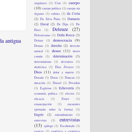
cuerpo
singulares
(1)
Cruz
(1)
(10)
cuerpo político
(1)
cuerpo sin
da Costa
órganos
(1)
cultura
(1)
(2)
Damasio
Da Silva Pinto
(1)
(2)
Daval
(2)
De Dijn
(1)
De
Deleuze
(27)
Haro
(1)
Della Rocca
(2)
Deleuzeanas
(1)
da antigua
democracia
(9)
Deluze
(1)
derecho
(2)
Demos
(1)
derecho
deseo
(11)
natural
(1)
deseo
determinación
(3)
común
(1)
determinismo
(1)
devenires
(1)
dialéctica
(1)
Díaz Álvarez
(1)
Dios
(11)
dolor y muerte
(1)
Dorado
(1)
Dosse
(1)
Duncan
(1)
duración
(1)
Dussel
(1)
Dworkin
Echeverría
(3)
(1)
Eagleton
(1)
economía política
(1)
efectos
(1)
eficacia
(1)
Elster
(1)
emancipación
(1)
encuentro
(primado sobre la forma)
(1)
Engels
(2)
entendimiento
(1)
entrevistas
entrevista
(1)
(13)
epílogo
(1)
Escohotado
(1)
esencia
(1)
esotérico y exotérico