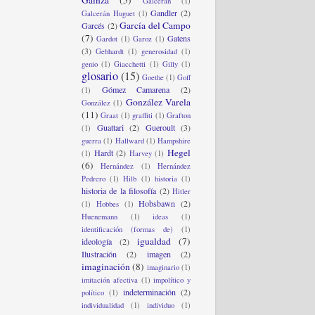
Gainza
(5)
Galcerán
(1)
Gandler
(2)
Galcerán Huguet
(1)
García del Campo
Garcés
(2)
(7)
Gatens
Gardot
(1)
Garoz
(1)
(3)
Gebhardt
(1)
generosidad
(1)
genio
(1)
Giacchetti
(1)
Gilly
(1)
glosario
(15)
Goethe
(1)
Goff
Gómez Camarena
(2)
(1)
González Varela
González
(1)
(11)
Graat
(1)
graffiti
(1)
Grafton
Guattari
(2)
Gueroult
(3)
(1)
guerra
(1)
Hallward
(1)
Hampshire
Hegel
Hardt
(2)
(1)
Harvey
(1)
(6)
Hernández
(1)
Hernández
Pedrero
(1)
Hilb
(1)
historia
(1)
historia de la filosofía
(2)
Hitler
Hobsbawn
(2)
(1)
Hobbes
(1)
Huenemann
(1)
ideas
(1)
identificación (formas de)
(1)
igualdad
(7)
ideología
(2)
Ilustración
(2)
imagen
(2)
imaginación
(8)
imaginario
(1)
imitación afectiva
(1)
impolítico y
indeterminación
(2)
político
(1)
individualidad
(1)
individuo
(1)