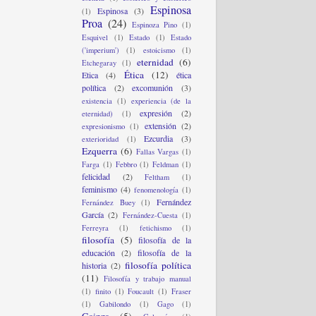
Espinosa
Espinosa
(3)
(1)
Proa
(24)
Espinoza Pino
(1)
Esquivel
(1)
Estado
(1)
Estado
('imperium')
(1)
estoicismo
(1)
eternidad
(6)
Etchegaray
(1)
Ética
(12)
Etica
(4)
ética
política
(2)
excomunión
(3)
existencia
(1)
experiencia (de la
expresión
(2)
eternidad)
(1)
extensión
(2)
expresionismo
(1)
Ezcurdia
(3)
exterioridad
(1)
Ezquerra
(6)
Fallas Vargas
(1)
Farga
(1)
Febbro
(1)
Feldman
(1)
felicidad
(2)
Feltham
(1)
feminismo
(4)
fenomenología
(1)
Fernández
Fernández Buey
(1)
García
(2)
Fernández-Cuesta
(1)
Ferreyra
(1)
fetichismo
(1)
filosofía
(5)
filosofía de la
educación
(2)
filosofía de la
filosofía política
historia
(2)
(11)
Filosofía y trabajo manual
(1)
finito
(1)
Foucault
(1)
Fraser
(1)
Gabilondo
(1)
Gago
(1)