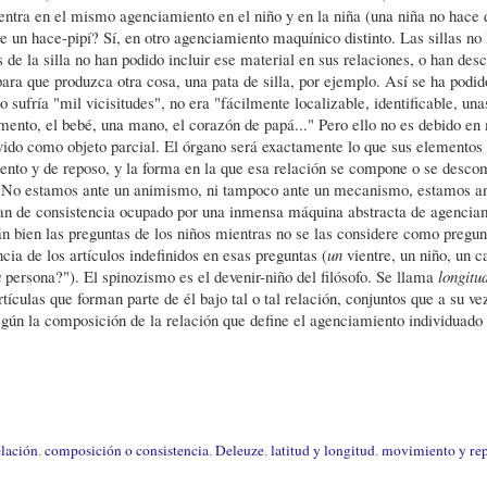
ntra en el mismo agenciamiento en el niño y en la niña (una niña no hace d
e un hace-pipí? Sí, en otro agenciamiento maquínico distinto. Las sillas no 
 de la silla no han podido incluir ese material en sus relaciones, o han de
para que produzca otra cosa, una pata de silla, por ejemplo. Así se ha podid
o sufría "mil vicisitudes", no era "fácilmente localizable, identificable, un
emento, el bebé, una mano, el corazón de papá..." Pero ello no es debido e
vido como objeto parcial. El órgano será exactamente lo que sus elementos
ento y de reposo, y la forma en la que esa relación se compone o se desc
s. No estamos ante un animismo, ni tampoco ante un mecanismo, estamos a
an de consistencia ocupado por una inmensa máquina abstracta de agencia
n bien las preguntas de los niños mientras no se las considere como pregun
cia de los artículos indefinidos en esas preguntas (
un
vientre, un niño, un c
a
persona?"). El spinozismo es el devenir-niño del filósofo. Se llama
longitu
tículas que forman parte de él bajo tal o tal relación, conjuntos que a su v
según la composición de la relación que define el agenciamiento individuado
elación
,
composición o consistencia
,
Deleuze
,
latitud y longitud
,
movimiento y re