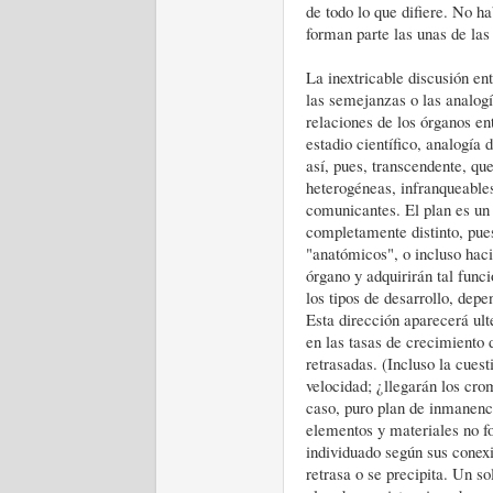
de todo lo que difiere. No h
forman parte las unas de las
La inextricable discusión en
las semejanzas o las analogí
relaciones de los órganos ent
estadio científico, analogía 
así, pues, transcendente, qu
heterogéneas, infranqueables
comunicantes. El plan es un 
completamente distinto, pue
"anatómicos", o incluso haci
órgano y adquirirán tal func
los tipos de desarrollo, depe
Esta dirección aparecerá ult
en las tasas de crecimiento 
retrasadas. (Incluso la cues
velocidad; ¿llegarán los cr
caso, puro plan de inmanenci
elementos y materiales no fo
individuado según sus conexi
retrasa o se precipita. Un s