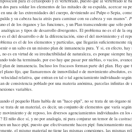
mposición para el cefalópodo y el vertebrado, puesto que al vertebrado le ba
dos para soldar los elementos de las mitades de su espalda, acercar su pe
 en una de las extremidades del cuerpo, deviniendo así Pulpo o Sepia, com
spalda y su cabeza hacia atrás para caminar con su cabeza y sus manos".
P
o el de los órganos y las funciones, y un Plan transcendente que sólo podrí
 analógicas y tipos de desarrollo divergentes. El problema no es el de la or
 es el del desarrollo o de la diferenciación, sino el del movimiento y el rep
roblema es el de los elementos y partículas, que llegarán suficientemente rá
venir o un salto en un mismo plan de inmanencia pura. Y si, en efecto, hay 
, no es en virtud de su irreductíbilidad de naturaleza, es porque siempre h
ando todo ha terminado, por eso hay que pasar por nieblas, o vacíos, avance
l plan de inmanencia. Incluso los fracasos forman parte del plan. Hay que t
l plano fijo, que llamaremos de inmovilidad o de movimiento absolutos, es
velocidad relativa, que entran en tal o tal agenciamiento individuado según
Plan de consistencia poblado por una materia anónima, parcelas infinitas de
nexiones variables.
uando el pequeño Hans habla de un "hace-pipí", no se trata de un órgano ni
 se trata de un material, es decir, un conjunto de elementos que varía según
e movimiento y de reposo, los diversos agenciamientos individuados en los 
 El niño dice sí, y no por analogía, ni para conjurar un temor de la castrac
enen un hace-pipí, puesto que efectivamente hacen pipí: funcionamiento ma
emente, el mismo material no tiene las mismas conexiones, las mismas rel