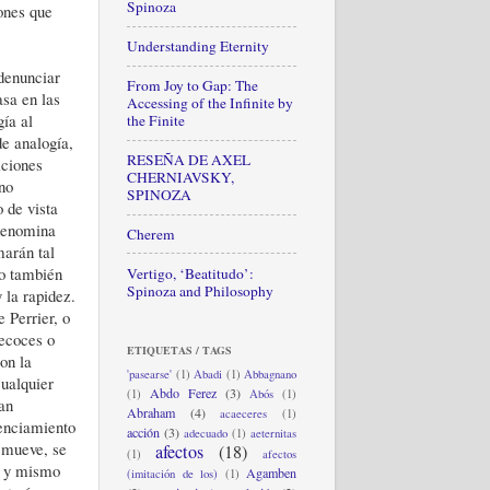
Spinoza
iones que
Understanding Eternity
 denunciar
From Joy to Gap: The
asa en las
Accessing of the Infinite by
gía al
the Finite
de analogía,
RESEÑA DE AXEL
iciones
CHERNIAVSKY,
 no
SPINOZA
 de vista
 denomina
Cherem
marán tal
ro también
Vertigo, ‘Beatitudo’:
Spinoza and Philosophy
 la rapidez.
 Perrier, o
recoces o
ETIQUETAS / TAGS
on la
'pasearse'
(1)
Abadi
(1)
Abbagnano
cualquier
Abdo Ferez
(3)
(1)
Abós
(1)
an
Abraham
(4)
acaeceres
(1)
genciamiento
acción
(3)
adecuado
(1)
aeternitas
e mueve, se
afectos
(18)
(1)
afectos
lo y mismo
Agamben
(imitación de los)
(1)