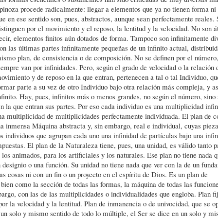
pinoza procede radicalmente: llegar a elementos que ya no tienen forma ni 
ue en ese sentido son, pues, abstractos, aunque sean perfectamente reales. 
istinguen por el movimiento y el reposo, la lentitud y la velocidad. No son 
ecir, elementos finitos aún dotados de forma. Tampoco son infinitamente div
on las últimas partes infinitamente pequeñas de un infinito actual, distribui
ismo plan, de consistencia o de composición. No se definen por el número,
iempre van por infinidades. Pero, según el grado de velocidad o la relación 
ovimiento y de reposo en la que entran, pertenecen a tal o tal Individuo, q
ormar parte a su vez de otro Individuo bajo otra relación más compleja, y as
nfinito. Hay, pues, infinitos más o menos grandes, no según el número, sino
 la que entran sus partes. Por eso cada individuo es una multiplicidad infini
a multiplicidad de multiplicidades perfectamente individuada. El plan de c
a inmensa Máquina abstracta y, sin embargo, real e individual, cuyas pieza
s individuos que agrupan cada uno una infinidad de partículas bajo una infi
estas. El plan de la Naturaleza tiene, pues, una unidad, es válido tanto p
os animados, para los artificiales y los naturales. Ese plan no tiene nada 
n designio o una función. Su unidad no tiene nada que ver con la de un fund
as cosas ni con un fin o un proyecto en el espíritu de Dios. Es un plan de
bien como la sección de todas las formas, la máquina de todas las funcione
rgo, con las de las multiplicidades o individualidades que engloba. Plan fij
por la velocidad y la lentitud. Plan de inmanencia o de univocidad, que se o
un solo y mismo sentido de todo lo múltiple, el Ser se dice en un solo y m