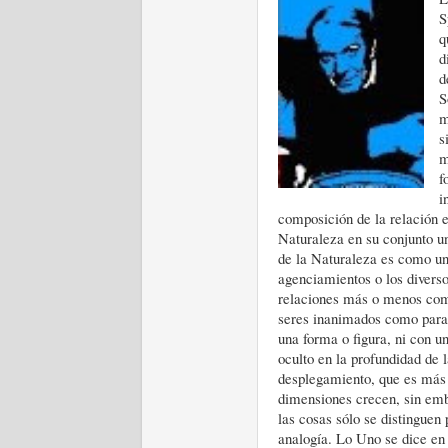
S
q
d
d
S
m
s
m
f
i
composición de la relación en
Naturaleza en su conjunto un
de la Naturaleza es como un
agenciamientos o los diverso
relaciones más o menos compu
seres inanimados como para l
una forma o figura, ni con u
oculto en la profundidad de l
desplegamiento, que es más 
dimensiones crecen, sin emba
las cosas sólo se distinguen 
analogía. Lo Uno se dice en 