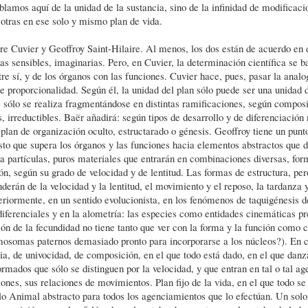
ablamos aquí de la unidad de la sustancia, sino de la infinidad de modificac
 otras en ese solo y mismo plan de vida.
tre Cuvier y Geoffroy Saint-Hilaire. Al menos, los dos están de acuerdo en
as sensibles, imaginarias. Pero, en Cuvier, la determinación científica se b
re sí, y de los órganos con las funciones. Cuvier hace, pues, pasar la analo
de proporcionalidad. Según él, la unidad del plan sólo puede ser una unidad 
e sólo se realiza fragmentándose en distintas ramificaciones, según compos
, irreductibles. Ba
ë
r añadirá: según tipos de desarrollo y de diferenciación
plan de organización oculto, estructarado o génesis. Geoffroy tiene un punto
sto que supera los órganos y las funciones hacia elementos abstractos que
a partículas, puros materiales que entrarán en combinaciones diversas, for
ión, según su grado de velocidad y de lentitud. Las formas de estructura, pe
nderán de la velocidad y la lentitud, el movimiento y el reposo, la tardanza y
eriormente, en un sentido evolucionista, en los fenómenos de taquigénesis de
diferenciales y en la alometría: las especies como entidades cinemáticas p
tión de la fecundidad no tiene tanto que ver con la forma y la función como c
omosomas paternos demasiado pronto para incorporarse a los núcleos?). En 
a, de univocidad, de composición, en el que todo está dado, en el que danz
rmados que sólo se distinguen por la velocidad, y que entran en tal o tal a
ones, sus relaciones de movimientos. Plan fijo de la vida, en el que todo s
olo Animal abstracto para todos los agenciamientos que lo efectúan. Un so