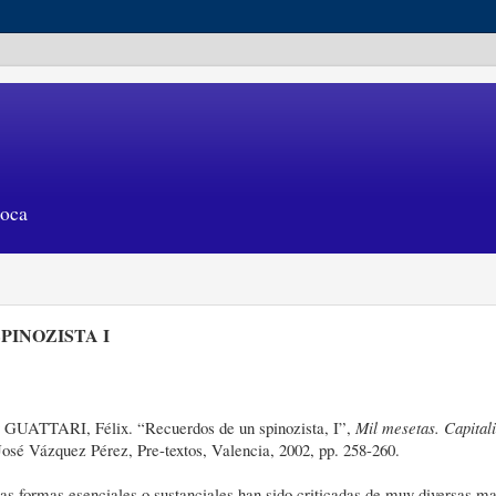
poca
PINOZISTA I
GUATTARI, Félix. “Recuerdos de un spinozista, I”,
Mil mesetas. Capital
 José Vázquez Pérez, Pre-textos, Valencia, 2002, pp. 258-260.
as formas esenciales o sustanciales han sido criticadas de muy diversas m